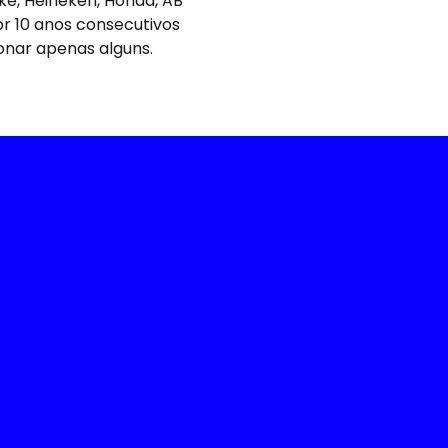
ike, Heineken, Honda, AB
or 10 anos consecutivos
onar apenas alguns.