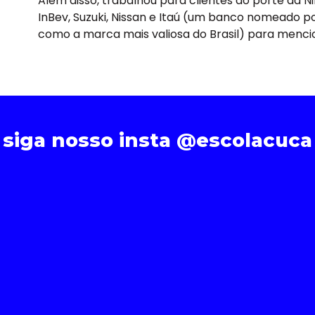
Além disso, trabalhou para clientes do porte da N
InBev, Suzuki, Nissan e Itaú (um banco nomeado p
como a marca mais valiosa do Brasil) para menci
siga nosso insta @escolacuca