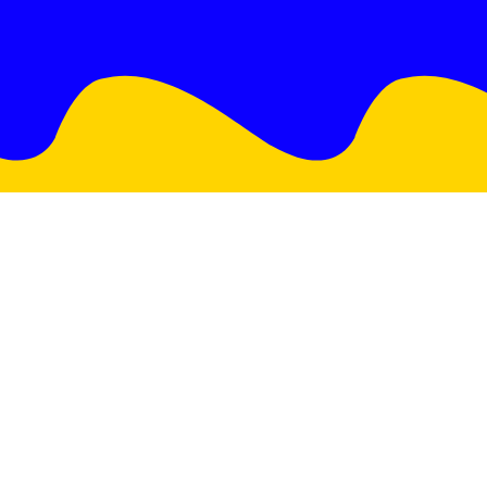
,
Inscrever
is?
a
menu
co