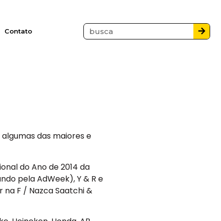
Contato
m algumas das maiores e
cional do Ano de 2014 da
undo pela AdWeek), Y & R e
 na F / Nazca Saatchi &