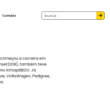
Contato
a, começou a carreira em
SunsetDDB), também teve
e na AlmapBBDO. Já
as, VolksWagen, Pedigree,
s.